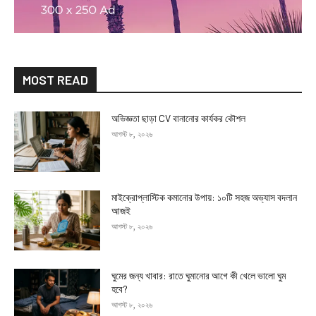
MOST READ
অভিজ্ঞতা ছাড়া CV বানানোর কার্যকর কৌশল
আগস্ট ৮, ২০২৬
মাইক্রোপ্লাস্টিক কমানোর উপায়: ১০টি সহজ অভ্যাস বদলান
আজই
আগস্ট ৮, ২০২৬
ঘুমের জন্য খাবার: রাতে ঘুমানোর আগে কী খেলে ভালো ঘুম
হবে?
আগস্ট ৮, ২০২৬