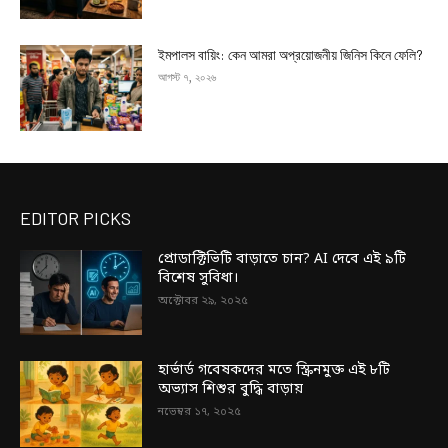
ইমপালস বায়িং: কেন আমরা অপ্রয়োজনীয় জিনিস কিনে ফেলি?
আগস্ট ৭, ২০২৬
EDITOR PICKS
প্রোডাক্টিভিটি বাড়াতে চান? AI দেবে এই ৯টি
বিশেষ সুবিধা।
অক্টোবর ২৯, ২০২৫
হার্ভার্ড গবেষকদের মতে স্ক্রিনমুক্ত এই ৮টি
অভ্যাস শিশুর বুদ্ধি বাড়ায়
নভেম্বর ১৭, ২০২৫