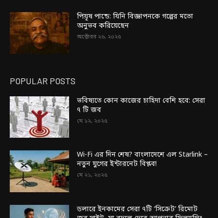
পিয়ূষ পান্ডে: যিনি বিজ্ঞাপনকে গল্পের মতো
অনুভব করিয়েছেন
অক্টোবর ২৬, ২০২৫
POPULAR POSTS
ভবিষ্যতে কোন কাজের চাহিদা বেশি হবে: সেরা
৭ টি জব
মে ১২, ২০২৫
Wi-Fi এর দিন শেষ? বাংলাদেশে এল Starlink –
নতুন যুগের ইন্টারনেট বিপ্লব!
মে ২১, ২০২৫
ডলারে ইনকামের সেরা ৭টি ‘সিক্রেট’ রিমোট