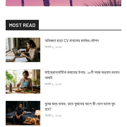
MOST READ
অভিজ্ঞতা ছাড়া CV বানানোর কার্যকর কৌশল
আগস্ট ৮, ২০২৬
মাইক্রোপ্লাস্টিক কমানোর উপায়: ১০টি সহজ অভ্যাস বদলান
আজই
আগস্ট ৮, ২০২৬
ঘুমের জন্য খাবার: রাতে ঘুমানোর আগে কী খেলে ভালো ঘুম
হবে?
আগস্ট ৮, ২০২৬