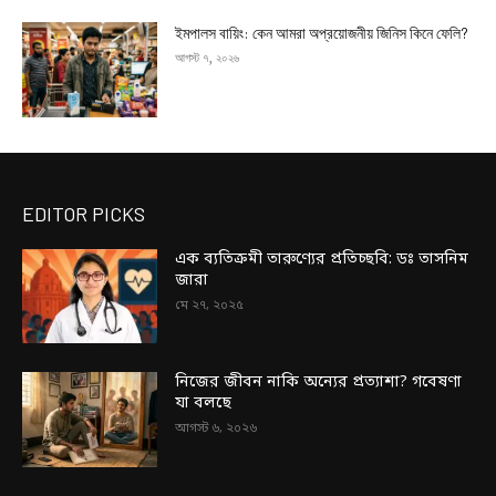
ইমপালস বায়িং: কেন আমরা অপ্রয়োজনীয় জিনিস কিনে ফেলি?
আগস্ট ৭, ২০২৬
EDITOR PICKS
এক ব্যতিক্রমী তারুণ্যের প্রতিচ্ছবি: ডঃ তাসনিম
জারা
মে ২৭, ২০২৫
নিজের জীবন নাকি অন্যের প্রত্যাশা? গবেষণা
যা বলছে
আগস্ট ৬, ২০২৬