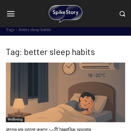
Tags
Better sleep habits
Tag:
better sleep habits
Wellbeing
রাতের ঘুম ভালো করতে ১০টি বৈজ্ঞানিক অভ্যাস