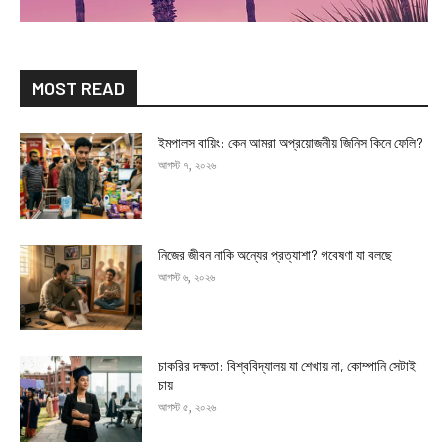
MOST READ
ইমপালস বায়িং: কেন আমরা অপ্রয়োজনীয় জিনিস কিনে ফেলি?
আগস্ট ৭, ২০২৬
নিজের জীবন নাকি অন্যের প্রত্যাশা? গবেষণা যা বলছে
আগস্ট ৬, ২০২৬
চাকরির দক্ষতা: বিশ্ববিদ্যালয় যা শেখায় না, কোম্পানি সেটাই
চায়
আগস্ট ৫, ২০২৬