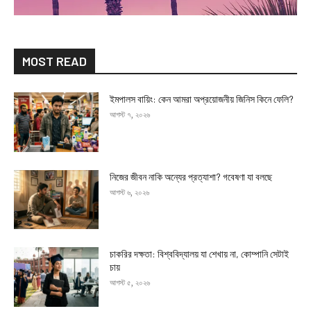
MOST READ
ইমপালস বায়িং: কেন আমরা অপ্রয়োজনীয় জিনিস কিনে ফেলি?
আগস্ট ৭, ২০২৬
নিজের জীবন নাকি অন্যের প্রত্যাশা? গবেষণা যা বলছে
আগস্ট ৬, ২০২৬
চাকরির দক্ষতা: বিশ্ববিদ্যালয় যা শেখায় না, কোম্পানি সেটাই
চায়
আগস্ট ৫, ২০২৬