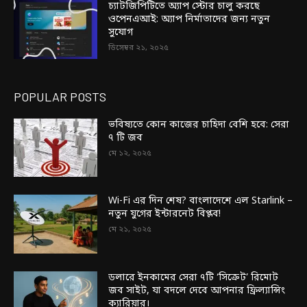
চ্যাটজিপিটিতে অ্যাপ স্টোর চালু করছে
ওপেনএআই: অ্যাপ নির্মাতাদের জন্য নতুন
সুযোগ
ডিসেম্বর ২১, ২০২৫
POPULAR POSTS
ভবিষ্যতে কোন কাজের চাহিদা বেশি হবে: সেরা
৭ টি জব
মে ১২, ২০২৫
Wi-Fi এর দিন শেষ? বাংলাদেশে এল Starlink –
নতুন যুগের ইন্টারনেট বিপ্লব!
মে ২১, ২০২৫
ডলারে ইনকামের সেরা ৭টি ‘সিক্রেট’ রিমোট
জব সাইট, যা বদলে দেবে আপনার ফ্রিল্যান্সিং
ক্যারিয়ার।