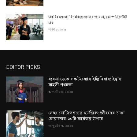
চাকরির দক্ষতা: বিশ্ববিদ্যালয় যা শেখায় না, কোম্পানি সেটাই
চায়
আগস্ট ৫, ২০২৬
EDITOR PICKS
ব্যবসা থেকে সফটওয়্যার ইঞ্জিনিয়ার: ইমু’র
সাহসী পথচলা
আগস্ট ২৬, ২০২৫
সেল্ফ মোটিভেশনের ম্যাজিক: জীবনের চাকা
ঘোরানোর ১০টি কার্যকর উপায়
জানুয়ারি ৭, ২০২৫