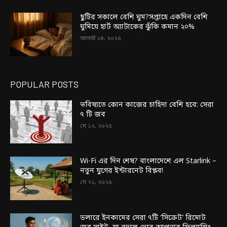
ছুটির সকালে বেশি ঘুম?সপ্তাহে একদিন বেশি
ঘুমিয়ে হার্ট অ্যাটাকের ঝুঁকি কমান ২০%
আগস্ট ১৪, ২০২৫
POPULAR POSTS
ভবিষ্যতে কোন কাজের চাহিদা বেশি হবে: সেরা
৭ টি জব
মে ১২, ২০২৫
Wi-Fi এর দিন শেষ? বাংলাদেশে এল Starlink –
নতুন যুগের ইন্টারনেট বিপ্লব!
মে ২১, ২০২৫
ডলারে ইনকামের সেরা ৭টি ‘সিক্রেট’ রিমোট