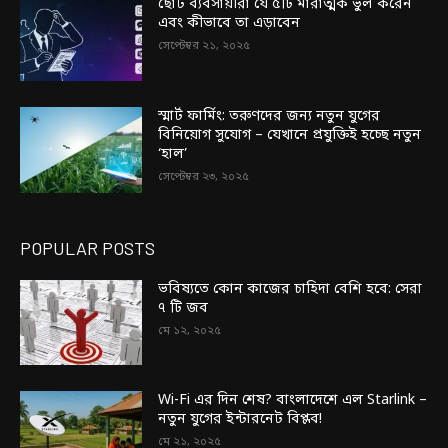
ছোট ব্যবসায়ীরা যে ৫টি মারাত্মক ভুল করেন
এবং কীভাবে তা এড়াবেন
সেপ্টেম্বর ২১, ২০২৫
স্মার্ট ফার্মিং: তরুণদের জন্য নতুন যুগের
বিনিয়োগ সুযোগ – যেখানে প্রযুক্তিই হচ্ছে নতুন
‘হাল’
সেপ্টেম্বর ২৩, ২০২৫
POPULAR POSTS
ভবিষ্যতে কোন কাজের চাহিদা বেশি হবে: সেরা
৭ টি জব
মে ১২, ২০২৫
Wi-Fi এর দিন শেষ? বাংলাদেশে এল Starlink –
নতুন যুগের ইন্টারনেট বিপ্লব!
মে ২১, ২০২৫