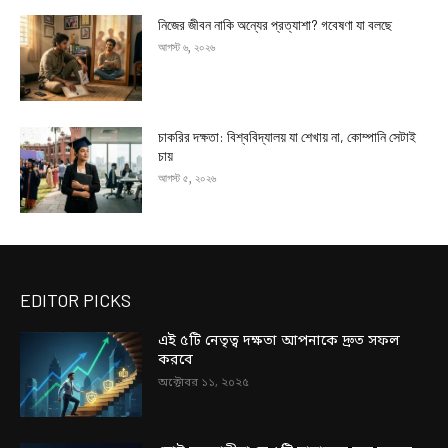
নিজের জীবন নাকি অন্যের প্রত্যাশা? গবেষণা যা বলছে
আগস্ট ৬, ২০২৬
চাকরির দক্ষতা: বিশ্ববিদ্যালয় যা শেখায় না, কোম্পানি সেটাই
চায়
আগস্ট ৫, ২০২৬
EDITOR PICKS
এই ৫টি নেতৃত্ব দক্ষতা আপনাকে দ্রুত সফল
করবে
অক্টোবর ১১, ২০২৫