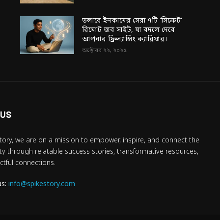
ডলারে ইনকামের সেরা ৭টি ‘সিক্রেট’
রিমোট জব সাইট, যা বদলে দেবে
আপনার ফ্রিল্যান্সিং ক্যারিয়ার।
অক্টোবর ২২, ২০২৫
 US
tory, we are on a mission to empower, inspire, and connect the
 through relatable success stories, transformative resources,
tful connections.
us:
info@spikestory.com