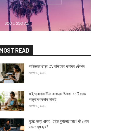
MOST READ
অভিজ্ঞতা ছাড়া CV বানানোর কার্যকর কৌশল
আগস্ট ৮, ২০২৬
মাইক্রোপ্লাস্টিক কমানোর উপায়: ১০টি সহজ
অভ্যাস বদলান আজই
আগস্ট ৮, ২০২৬
ঘুমের জন্য খাবার: রাতে ঘুমানোর আগে কী খেলে
ভালো ঘুম হবে?