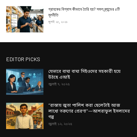
গ্রাহকের বিশ্বাস কীভাবে তৈরি হয়? সফল ব্র্যান্ডের ৫টি
মূলনীতি
জুলাই ২৫, ২০২৬
EDITOR PICKS
যেভাবে বাঘা বাঘা সিইওদের সহকারী হয়ে
উঠছে এআই
জুলাই ৭, ২০২৫
“রাস্তায় জুতা পালিশ করা ছেলেটাই আজ
লাখো তরুণের প্রেরণা”—আশরাফুল ইসলামের
গল্প
জুলাই ১২, ২০২৫