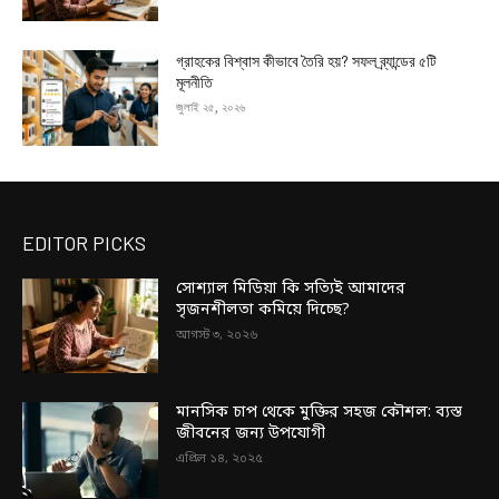
গ্রাহকের বিশ্বাস কীভাবে তৈরি হয়? সফল ব্র্যান্ডের ৫টি
মূলনীতি
জুলাই ২৫, ২০২৬
EDITOR PICKS
সোশ্যাল মিডিয়া কি সত্যিই আমাদের
সৃজনশীলতা কমিয়ে দিচ্ছে?
আগস্ট ৩, ২০২৬
মানসিক চাপ থেকে মুক্তির সহজ কৌশল: ব্যস্ত
জীবনের জন্য উপযোগী
এপ্রিল ১৪, ২০২৫