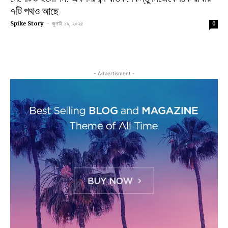
৭টি পথও আছে
Spike Story
-
জুলাই ১৯, ২০২৫
0
- Advertisment -