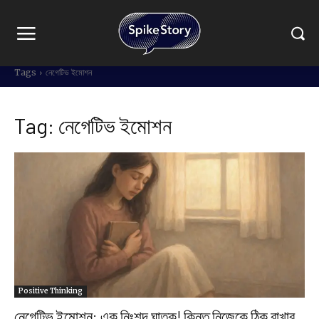
Tags
নেগেটিভ ইমোশন
Tag:
নেগেটিভ ইমোশন
Positive Thinking
নেগেটিভ ইমোশন: এক নিঃশব্দ ঘাতক! কিন্তু নিজেকে ঠিক রাখার