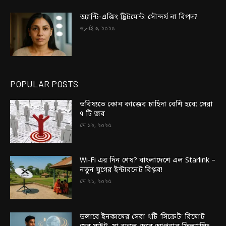
অ্যান্টি-এজিং ট্রিটমেন্ট: সৌন্দর্য না বিপদ?
জুলাই ৩, ২০২৫
POPULAR POSTS
ভবিষ্যতে কোন কাজের চাহিদা বেশি হবে: সেরা
৭ টি জব
মে ১২, ২০২৫
Wi-Fi এর দিন শেষ? বাংলাদেশে এল Starlink –
নতুন যুগের ইন্টারনেট বিপ্লব!
মে ২১, ২০২৫
ডলারে ইনকামের সেরা ৭টি ‘সিক্রেট’ রিমোট