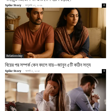
Spike Story
-
জানুয়ারি ১৩, ২০২৬
0
Relationship
বিয়ের পর সম্পর্ক কেন বদলে যায়—জানুন ৫টি কঠিন সত্য
Spike Story
-
আগস্ট ৫, ২০২৫
0