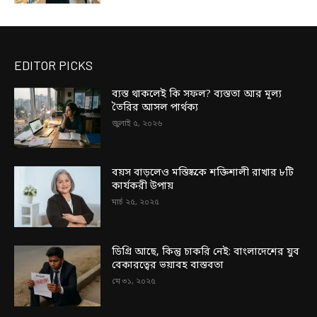
EDITOR PICKS
ব্যস্ত থাকলেই কি সফল? ব্যস্ততা আর মূল্য
তৈরির আসল পার্থক্য
জুলাই ৫, ২০২৬
বয়স বাড়লেও মস্তিষ্ককে শক্তিশালী রাখার ৮টি
কার্যকরী উপায়
মার্চ ২৫, ২০২৫
ডিগ্রি আছে, কিন্তু চাকরি নেই: বাংলাদেশের যুব
বেকারত্বের ভয়াবহ বাস্তবতা
মে ৩১, ২০২৫