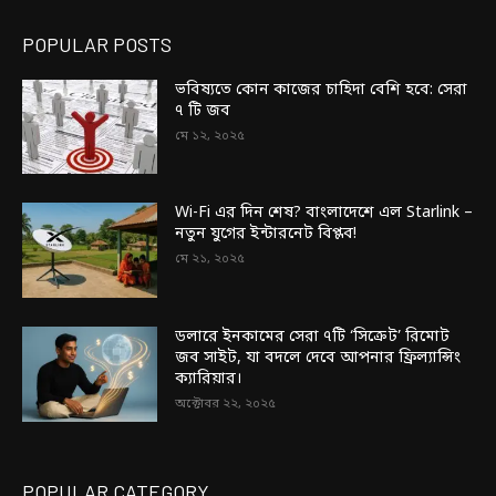
POPULAR POSTS
ভবিষ্যতে কোন কাজের চাহিদা বেশি হবে: সেরা
৭ টি জব
মে ১২, ২০২৫
Wi-Fi এর দিন শেষ? বাংলাদেশে এল Starlink –
নতুন যুগের ইন্টারনেট বিপ্লব!
মে ২১, ২০২৫
ডলারে ইনকামের সেরা ৭টি ‘সিক্রেট’ রিমোট
জব সাইট, যা বদলে দেবে আপনার ফ্রিল্যান্সিং
ক্যারিয়ার।
অক্টোবর ২২, ২০২৫
POPULAR CATEGORY