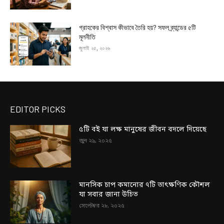
গ্রাহকের বিশ্বাস কীভাবে তৈরি হয়? সফল ব্র্যান্ডের ৫টি
মূলনীতি
জুলাই ২৫, ২০২৬
EDITOR PICKS
৫টি বই যা লক্ষ মানুষের জীবন বদলে দিয়েছে
জুন ২৯, ২০২৫
মানসিক চাপ কমানোর ৭টি তাৎক্ষণিক কৌশল
যা সবার জানা উচিত
সেপ্টেম্বর ২৮, ২০২৫