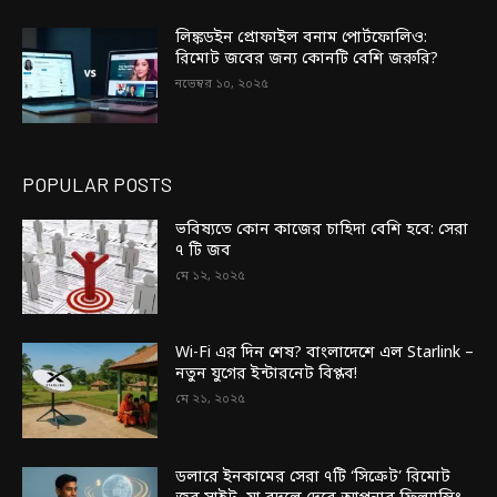
লিঙ্কডইন প্রোফাইল বনাম পোর্টফোলিও:
রিমোট জবের জন্য কোনটি বেশি জরুরি?
নভেম্বর ১০, ২০২৫
POPULAR POSTS
ভবিষ্যতে কোন কাজের চাহিদা বেশি হবে: সেরা
৭ টি জব
মে ১২, ২০২৫
Wi-Fi এর দিন শেষ? বাংলাদেশে এল Starlink –
নতুন যুগের ইন্টারনেট বিপ্লব!
মে ২১, ২০২৫
ডলারে ইনকামের সেরা ৭টি ‘সিক্রেট’ রিমোট