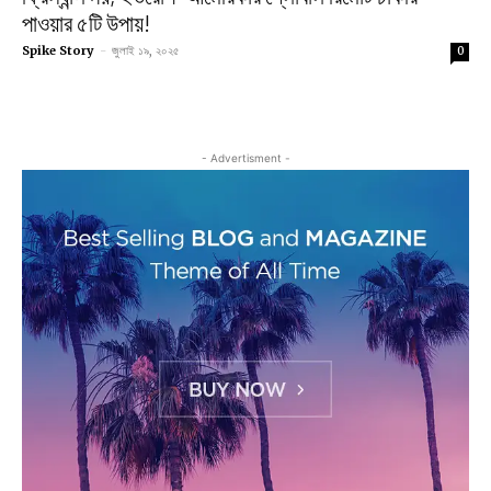
পাওয়ার ৫টি উপায়!
Spike Story
-
জুলাই ১৯, ২০২৫
0
- Advertisment -