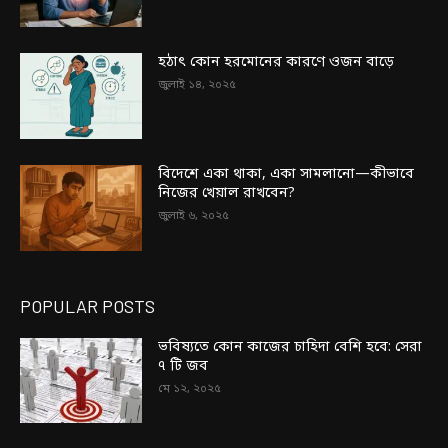
হঠাৎ কোন হরমোনের কারণে ওজন বাড়ে
জুলাই ১৪, ২০২৫
বিদেশে একা থাকা, একা সামলানো—কীভাবে
নিজের খেয়াল রাখবেন?
জুলাই ৬, ২০২৫
POPULAR POSTS
ভবিষ্যতে কোন কাজের চাহিদা বেশি হবে: সেরা
৭ টি জব
মে ১২, ২০২৫