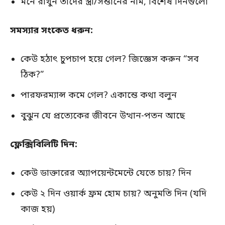
মনে রাখুন তাদের স্ত্রী/সন্তানের নাম, বিশেষ দিনগুলো
সমস্যার সংকেত ধরুন:
কেউ হঠাৎ চুপচাপ হয়ে গেল? জিজ্ঞেস করুন “সব
ঠিক?”
পারফরম্যান্স কমে গেল? একান্তে কথা বলুন
বুঝুন যে প্রত্যেকের জীবনে উত্থান-পতন আছে
ফ্লেক্সিবিলিটি দিন:
কেউ ডাক্তারের অ্যাপয়েন্টমেন্টে যেতে চায়? দিন
কেউ ২ দিন ওয়ার্ক ফ্রম হোম চায়? অনুমতি দিন (যদি
কাজ হয়)