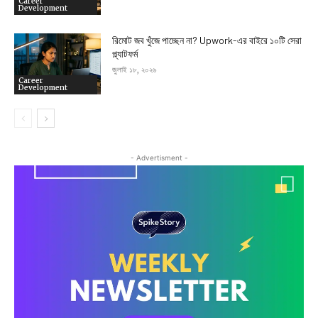
Career
Development
রিমোট জব খুঁজে পাচ্ছেন না? Upwork-এর বাইরে ১০টি সেরা
প্ল্যাটফর্ম
জুলাই ১৮, ২০২৬
Career
Development
- Advertisment -