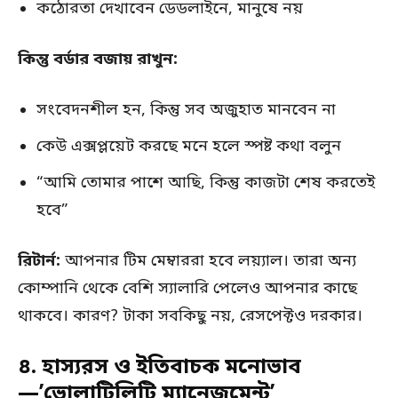
কঠোরতা দেখাবেন ডেডলাইনে, মানুষে নয়
কিন্তু বর্ডার বজায় রাখুন:
সংবেদনশীল হন, কিন্তু সব অজুহাত মানবেন না
কেউ এক্সপ্লয়েট করছে মনে হলে স্পষ্ট কথা বলুন
“আমি তোমার পাশে আছি, কিন্তু কাজটা শেষ করতেই
হবে”
রিটার্ন:
আপনার টিম মেম্বাররা হবে লয়্যাল। তারা অন্য
কোম্পানি থেকে বেশি স্যালারি পেলেও আপনার কাছে
থাকবে। কারণ? টাকা সবকিছু নয়, রেসপেক্টও দরকার।
৪. হাস্যরস ও ইতিবাচক মনোভাব
—’ভোলাটিলিটি ম্যানেজমেন্ট’