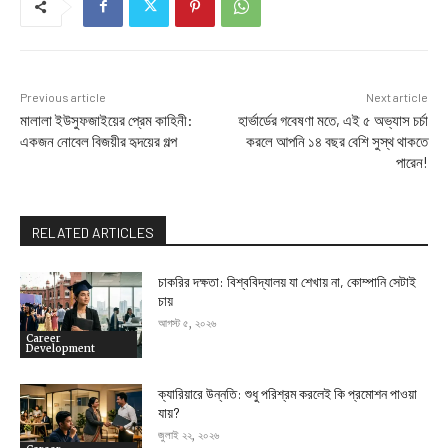
Previous article
Next article
মালালা ইউসুফজাইয়ের প্রেম কাহিনী:
হার্ভার্ডের গবেষণা মতে, এই ৫ অভ্যাস চর্চা
একজন নোবেল বিজয়ীর হৃদয়ের গল্প
করলে আপনি ১৪ বছর বেশি সুস্থ থাকতে
পারেন!
RELATED ARTICLES
চাকরির দক্ষতা: বিশ্ববিদ্যালয় যা শেখায় না, কোম্পানি সেটাই
চায়
আগস্ট ৫, ২০২৬
Career
Development
ক্যারিয়ারে উন্নতি: শুধু পরিশ্রম করলেই কি প্রমোশন পাওয়া
যায়?
জুলাই ২২, ২০২৬