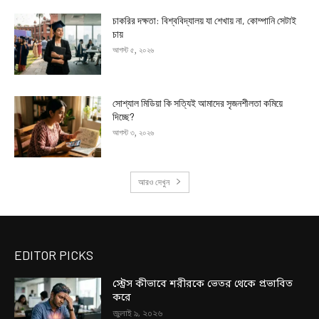
চাকরির দক্ষতা: বিশ্ববিদ্যালয় যা শেখায় না, কোম্পানি সেটাই
চায়
আগস্ট ৫, ২০২৬
সোশ্যাল মিডিয়া কি সত্যিই আমাদের সৃজনশীলতা কমিয়ে
দিচ্ছে?
আগস্ট ৩, ২০২৬
আরও দেখুন
EDITOR PICKS
স্ট্রেস কীভাবে শরীরকে ভেতর থেকে প্রভাবিত
করে
জুলাই ৯, ২০২৬