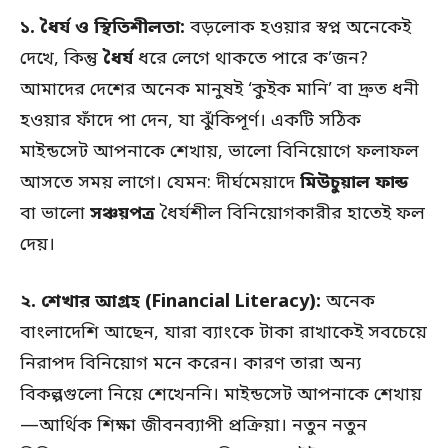
১.
ধৈর্য ও স্থিতিশীলতা:
বড়লোক হওয়ার স্বপ্ন অনেকেই
দেখে, কিন্তু
ধৈর্য
ধরে লেগে থাকতে পারে ক’জন?
আমাদের দেশের অনেক মানুষই ‘কুইক মানি’ বা দ্রুত ধনী
হওয়ার ফাঁদে পা দেন, যা ঝুঁকিপূর্ণ। একটি সঠিক
মাইন্ডসেট আপনাকে শেখায়, ভালো বিনিয়োগে ফলাফল
আসতে সময় লাগে। যেমন: দীর্ঘমেয়াদে
মিউচুয়াল ফান্ড
বা ভালো
সঞ্চয়পত্র
ধৈর্যশীল বিনিয়োগকারীর হাতেই ফল
দেয়।
২.
শেখার আগ্রহ (Financial Literacy):
অনেক
বাংলাদেশি আছেন, যারা ব্যাংকে টাকা রাখাকেই সবচেয়ে
নিরাপদ বিনিয়োগ মনে করেন। কারণ তারা অন্য
বিকল্পগুলো নিয়ে শেখেননি। মাইন্ডসেট আপনাকে শেখায়
—আর্থিক শিক্ষা জীবনব্যাপী প্রক্রিয়া। নতুন নতুন