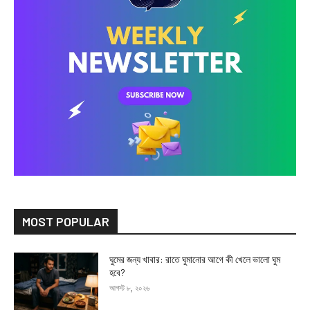
MOST POPULAR
ঘুমের জন্য খাবার: রাতে ঘুমানোর আগে কী খেলে ভালো ঘুম
হবে?
আগস্ট ৮, ২০২৬