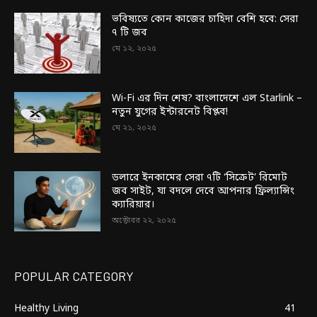
ভবিষ্যতে কোন কাজের চাহিদা বেশি হবে: সেরা
৭ টি জব
মে ১২, ২০২৫
Wi-Fi এর দিন শেষ? বাংলাদেশে এল Starlink –
নতুন যুগের ইন্টারনেট বিপ্লব!
মে ২১, ২০২৫
ডলারে ইনকামের সেরা ৭টি ‘সিক্রেট’ রিমোট
জব সাইট, যা বদলে দেবে আপনার ফ্রিল্যান্সিং
ক্যারিয়ার।
অক্টোবর ২২, ২০২৫
POPULAR CATEGORY
Healthy Living
41