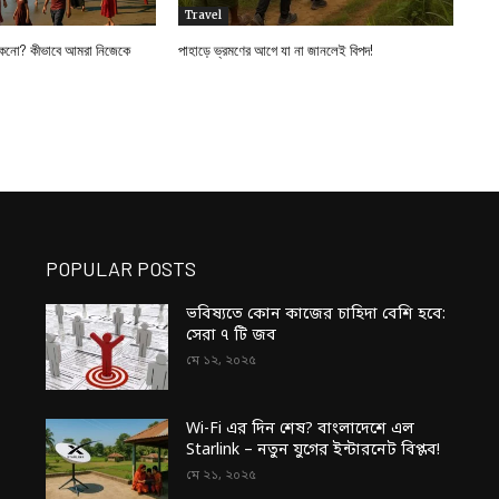
Travel
, কেনো? কীভাবে আমরা নিজেকে
পাহাড়ে ভ্রমণের আগে যা না জানলেই বিপদ!
POPULAR POSTS
ভবিষ্যতে কোন কাজের চাহিদা বেশি হবে:
সেরা ৭ টি জব
মে ১২, ২০২৫
Wi-Fi এর দিন শেষ? বাংলাদেশে এল
Starlink – নতুন যুগের ইন্টারনেট বিপ্লব!
মে ২১, ২০২৫