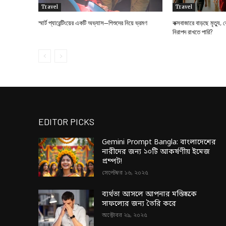
Travel
Travel
স্মার্ট প্যারেন্টিংয়ের একটি অভ্যাস—শিশুদের নিয়ে ভ্রমণ
কক্সবাজারে বাড়ছে মৃত্যু
নিরাপদ রাখতে পারি?
EDITOR PICKS
Gemini Prompt Bangla: বাংলাদেশের
নারীদের জন্য ১০টি আকর্ষণীয় ইমেজ
প্রম্পট!
সেপ্টেম্বর ১৬, ২০২৫
ব্যর্থতা আসলে আপনার মস্তিষ্ককে
সাফল্যের জন্য তৈরি করে
অক্টোবর ২৯, ২০২৫