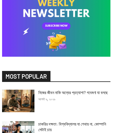
MOST POPULAR
নিজের জীবন নাকি অন্যের প্রত্যাশা? গবেষণা যা বলছে
আগস্ট ৬, ২০২৬
চাকরির দক্ষতা: বিশ্ববিদ্যালয় যা শেখায় না, কোম্পানি
সেটাই চায়