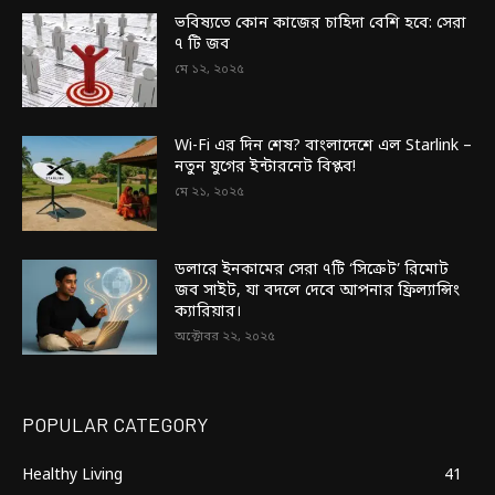
ভবিষ্যতে কোন কাজের চাহিদা বেশি হবে: সেরা
৭ টি জব
মে ১২, ২০২৫
Wi-Fi এর দিন শেষ? বাংলাদেশে এল Starlink –
নতুন যুগের ইন্টারনেট বিপ্লব!
মে ২১, ২০২৫
ডলারে ইনকামের সেরা ৭টি ‘সিক্রেট’ রিমোট
জব সাইট, যা বদলে দেবে আপনার ফ্রিল্যান্সিং
ক্যারিয়ার।
অক্টোবর ২২, ২০২৫
POPULAR CATEGORY
Healthy Living
41