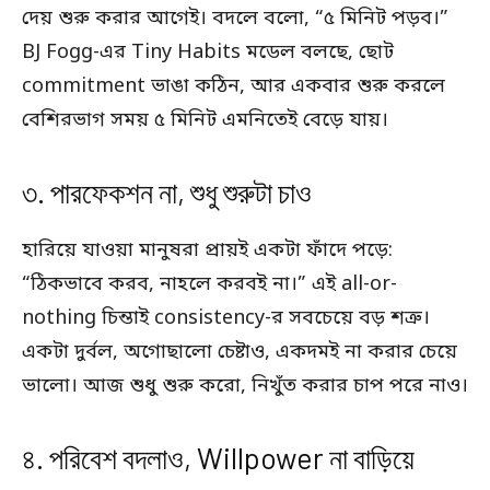
দেয় শুরু করার আগেই। বদলে বলো, “৫ মিনিট পড়ব।”
BJ Fogg-এর Tiny Habits মডেল বলছে, ছোট
commitment ভাঙা কঠিন, আর একবার শুরু করলে
বেশিরভাগ সময় ৫ মিনিট এমনিতেই বেড়ে যায়।
৩. পারফেকশন না, শুধু শুরুটা চাও
হারিয়ে যাওয়া মানুষরা প্রায়ই একটা ফাঁদে পড়ে:
“ঠিকভাবে করব, নাহলে করবই না।” এই all-or-
nothing চিন্তাই consistency-র সবচেয়ে বড় শত্রু।
একটা দুর্বল, অগোছালো চেষ্টাও, একদমই না করার চেয়ে
ভালো। আজ শুধু শুরু করো, নিখুঁত করার চাপ পরে নাও।
৪. পরিবেশ বদলাও, Willpower না বাড়িয়ে