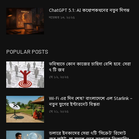
ChatGPT 5.1: AI কথোপকথনের নতুন দিগন্ত
নভেম্বর ১৩, ২০২৫
POPULAR POSTS
ভবিষ্যতে কোন কাজের চাহিদা বেশি হবে: সেরা
৭ টি জব
মে ১২, ২০২৫
Wi-Fi এর দিন শেষ? বাংলাদেশে এল Starlink –
নতুন যুগের ইন্টারনেট বিপ্লব!
মে ২১, ২০২৫
ডলারে ইনকামের সেরা ৭টি ‘সিক্রেট’ রিমোট