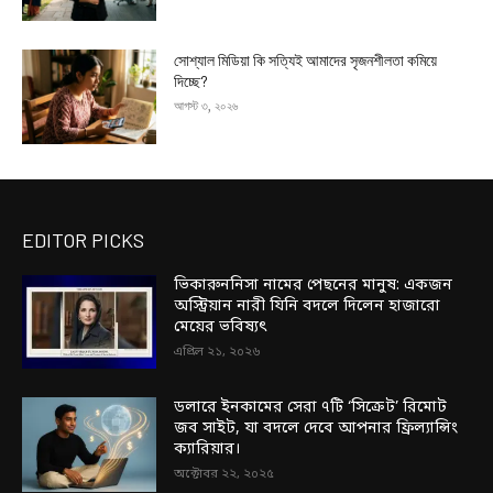
সোশ্যাল মিডিয়া কি সত্যিই আমাদের সৃজনশীলতা কমিয়ে
দিচ্ছে?
আগস্ট ৩, ২০২৬
EDITOR PICKS
ভিকারুননিসা নামের পেছনের মানুষ: একজন
অস্ট্রিয়ান নারী যিনি বদলে দিলেন হাজারো
মেয়ের ভবিষ্যৎ
এপ্রিল ২১, ২০২৬
ডলারে ইনকামের সেরা ৭টি ‘সিক্রেট’ রিমোট
জব সাইট, যা বদলে দেবে আপনার ফ্রিল্যান্সিং
ক্যারিয়ার।
অক্টোবর ২২, ২০২৫