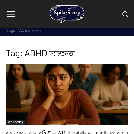
Tags
ADHD সচেতনতা
Tag:
ADHD সচেতনতা
Wellbeing
এমন কেনো করো তুমি?” — ADHD বোঝার ভুল ধারণা এবং আসল