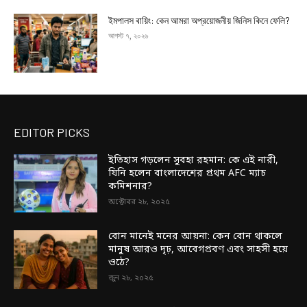
ইমপালস বায়িং: কেন আমরা অপ্রয়োজনীয় জিনিস কিনে ফেলি?
আগস্ট ৭, ২০২৬
EDITOR PICKS
ইতিহাস গড়লেন সুবহা রহমান: কে এই নারী,
যিনি হলেন বাংলাদেশের প্রথম AFC ম্যাচ
কমিশনার?
অক্টোবর ২৮, ২০২৫
বোন মানেই মনের আয়না: কেন বোন থাকলে
মানুষ আরও দৃঢ়, আবেগপ্রবণ এবং সাহসী হয়ে
ওঠে?
জুন ২৮, ২০২৫