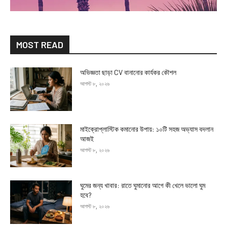
MOST READ
অভিজ্ঞতা ছাড়া CV বানানোর কার্যকর কৌশল
আগস্ট ৮, ২০২৬
মাইক্রোপ্লাস্টিক কমানোর উপায়: ১০টি সহজ অভ্যাস বদলান
আজই
আগস্ট ৮, ২০২৬
ঘুমের জন্য খাবার: রাতে ঘুমানোর আগে কী খেলে ভালো ঘুম
হবে?
আগস্ট ৮, ২০২৬