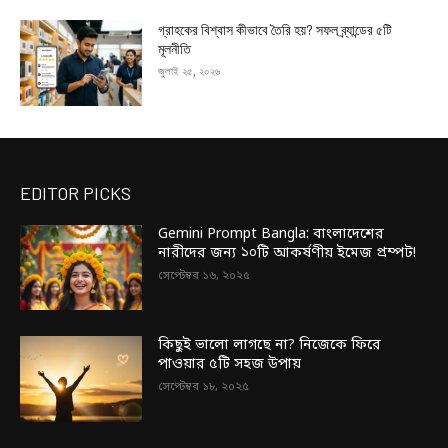
গ্রাহকের বিশ্বাস কীভাবে তৈরি হয়? সফল ব্র্যান্ডের ৫টি
মূলনীতি
জুলাই ২৫, ২০২৬
EDITOR PICKS
Gemini Prompt Bangla: বাংলাদেশের
নারীদের জন্য ১০টি আকর্ষণীয় ইমেজ প্রম্পট!
সেপ্টেম্বর ১৬, ২০২৫
কিছুই ভালো লাগছে না? নিজেকে ফিরে
পাওয়ার ৫টি সহজ উপায়
সেপ্টেম্বর ১৮, ২০২৫