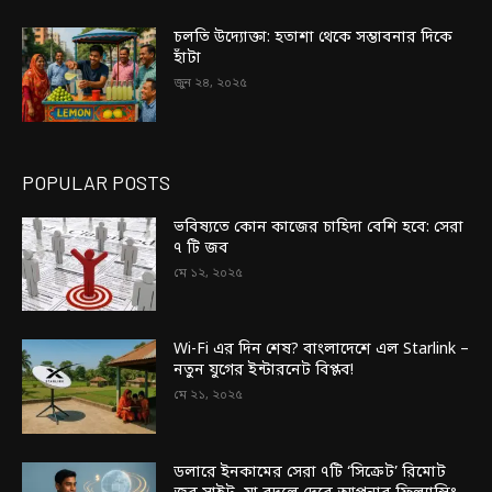
চলতি উদ্যোক্তা: হতাশা থেকে সম্ভাবনার দিকে
হাঁটা
জুন ২৪, ২০২৫
POPULAR POSTS
ভবিষ্যতে কোন কাজের চাহিদা বেশি হবে: সেরা
৭ টি জব
মে ১২, ২০২৫
Wi-Fi এর দিন শেষ? বাংলাদেশে এল Starlink –
নতুন যুগের ইন্টারনেট বিপ্লব!
মে ২১, ২০২৫
ডলারে ইনকামের সেরা ৭টি ‘সিক্রেট’ রিমোট