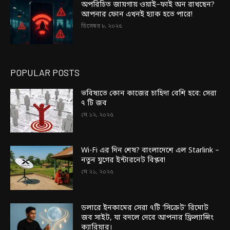
অপরিচিত জায়গায় ওয়াই–ফাই অন রাখছেন?
আপনার ফোন এখনই হ্যাক হতে পারে!
ডিসেম্বর ৮, ২০২৫
POPULAR POSTS
ভবিষ্যতে কোন কাজের চাহিদা বেশি হবে: সেরা
৭ টি জব
মে ১২, ২০২৫
Wi-Fi এর দিন শেষ? বাংলাদেশে এল Starlink –
নতুন যুগের ইন্টারনেট বিপ্লব!
মে ২১, ২০২৫
ডলারে ইনকামের সেরা ৭টি ‘সিক্রেট’ রিমোট
জব সাইট, যা বদলে দেবে আপনার ফ্রিল্যান্সিং
ক্যারিয়ার।