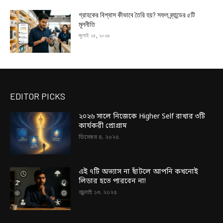
গ্রাহকের বিশ্বাস কীভাবে তৈরি হয়? সফল ব্র্যান্ডের ৫টি
মূলনীতি
জুলাই ২৫, ২০২৬
EDITOR PICKS
২০২৬ সালে নিজেকে Higher Self রাখার ৩টি
কার্যকরী প্রোগ্রাম
ডিসেম্বর ৪, ২০২৫
এই ৭টি অভ্যাস না ছাঁটলে আপনি কখনোই
লিডার হতে পারবেন না!
জুলাই ১৩, ২০২৫