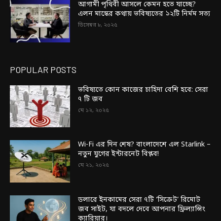
আগামী পৃথিবী আসলে কেমন হতে যাচ্ছে?
এলন মাস্কের কথায় ভবিষ্যতের ১২টি নির্মম সত্য
ডিসেম্বর ৮, ২০২৫
POPULAR POSTS
ভবিষ্যতে কোন কাজের চাহিদা বেশি হবে: সেরা
৭ টি জব
মে ১২, ২০২৫
Wi-Fi এর দিন শেষ? বাংলাদেশে এল Starlink –
নতুন যুগের ইন্টারনেট বিপ্লব!
মে ২১, ২০২৫
ডলারে ইনকামের সেরা ৭টি ‘সিক্রেট’ রিমোট
জব সাইট, যা বদলে দেবে আপনার ফ্রিল্যান্সিং
ক্যারিয়ার।