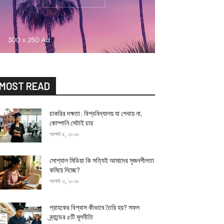
MOST READ
চাকরির দক্ষতা: বিশ্ববিদ্যালয় যা শেখায় না,
কোম্পানি সেটাই চায়
আগস্ট ৫, ২০২৬
সোশ্যাল মিডিয়া কি সত্যিই আমাদের সৃজনশীলতা
কমিয়ে দিচ্ছে?
আগস্ট ৩, ২০২৬
গ্রাহকের বিশ্বাস কীভাবে তৈরি হয়? সফল
ব্র্যান্ডের ৫টি মূলনীতি