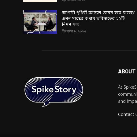
জুলাই ১৯, ২০২৫
আগামী পৃথিবী আসলে কেমন হতে যাচ্ছে?
এলন মাস্কের কথায় ভবিষ্যতের ১২টি
নির্মম সত্য
ডিসেম্বর ৮, ২০২৫
ABOUT
At SpikeS
community
and impac
Contact 