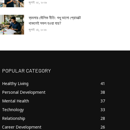
জুলাই ২৫, ২০২৬
ব্যবসার মৌলিক নীতি: শুধু ভালো প্রোডাক্ট
থাকলেই সফল হওয়া যায়?
জুলাই ২৪, ২০২৬
POPULAR CATEGORY
Healthy Living
41
Personal Development
38
Mental Health
37
Technology
33
Relationship
28
Career Development
26