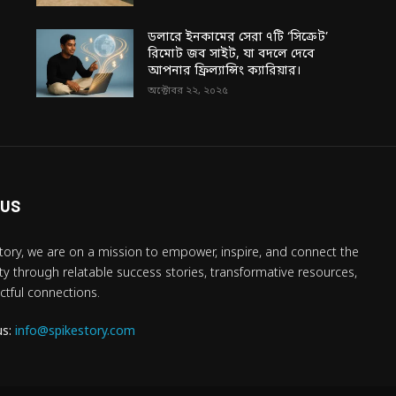
ডলারে ইনকামের সেরা ৭টি ‘সিক্রেট’
রিমোট জব সাইট, যা বদলে দেবে
আপনার ফ্রিল্যান্সিং ক্যারিয়ার।
অক্টোবর ২২, ২০২৫
 US
tory, we are on a mission to empower, inspire, and connect the
 through relatable success stories, transformative resources,
tful connections.
us:
info@spikestory.com