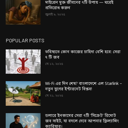
মাইগ্রেন মুক্ত জীবনের ৭টি উপায় — ঘরেই
প্রতিরোধ করুন
জুলাই ৮, ২০২৫
POPULAR POSTS
ভবিষ্যতে কোন কাজের চাহিদা বেশি হবে: সেরা
৭ টি জব
মে ১২, ২০২৫
Wi-Fi এর দিন শেষ? বাংলাদেশে এল Starlink –
নতুন যুগের ইন্টারনেট বিপ্লব!
মে ২১, ২০২৫
ডলারে ইনকামের সেরা ৭টি ‘সিক্রেট’ রিমোট
জব সাইট, যা বদলে দেবে আপনার ফ্রিল্যান্সিং
ক্যারিয়ার।