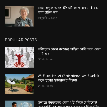
বয়স বাড়ুক তাতে কী! ৬টি কাজ কখনোই বন্ধ
করা উচিত নয়
জানুয়ারি ৮, ২০২৫
POPULAR POSTS
ভবিষ্যতে কোন কাজের চাহিদা বেশি হবে: সেরা
৭ টি জব
মে ১২, ২০২৫
Wi-Fi এর দিন শেষ? বাংলাদেশে এল Starlink –
নতুন যুগের ইন্টারনেট বিপ্লব!
মে ২১, ২০২৫
ডলারে ইনকামের সেরা ৭টি ‘সিক্রেট’ রিমোট