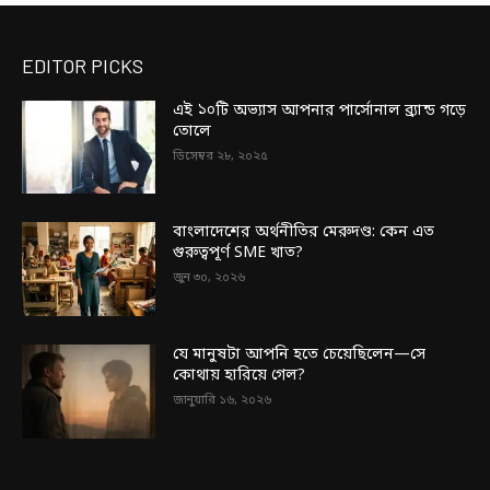
EDITOR PICKS
এই ১০টি অভ্যাস আপনার পার্সোনাল ব্র্যান্ড গড়ে
তোলে
ডিসেম্বর ২৮, ২০২৫
বাংলাদেশের অর্থনীতির মেরুদণ্ড: কেন এত
গুরুত্বপূর্ণ SME খাত?
জুন ৩০, ২০২৬
যে মানুষটা আপনি হতে চেয়েছিলেন—সে
কোথায় হারিয়ে গেল?
জানুয়ারি ১৬, ২০২৬