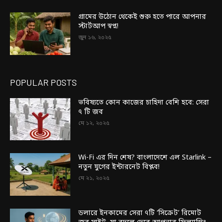
গ্রামের উঠোন থেকেই শুরু হতে পারে আপনার
স্টার্টআপ স্বপ্ন!
জুন ১৬, ২০২৫
POPULAR POSTS
ভবিষ্যতে কোন কাজের চাহিদা বেশি হবে: সেরা
৭ টি জব
মে ১২, ২০২৫
Wi-Fi এর দিন শেষ? বাংলাদেশে এল Starlink –
নতুন যুগের ইন্টারনেট বিপ্লব!
মে ২১, ২০২৫
ডলারে ইনকামের সেরা ৭টি ‘সিক্রেট’ রিমোট