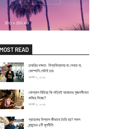
MOST READ
চাকরির দক্ষতা: বিশ্ববিদ্যালয় যা শেখায় না,
কোম্পানি সেটাই চায়
আগস্ট ৫, ২০২৬
সোশ্যাল মিডিয়া কি সত্যিই আমাদের সৃজনশীলতা
কমিয়ে দিচ্ছে?
আগস্ট ৩, ২০২৬
গ্রাহকের বিশ্বাস কীভাবে তৈরি হয়? সফল
ব্র্যান্ডের ৫টি মূলনীতি