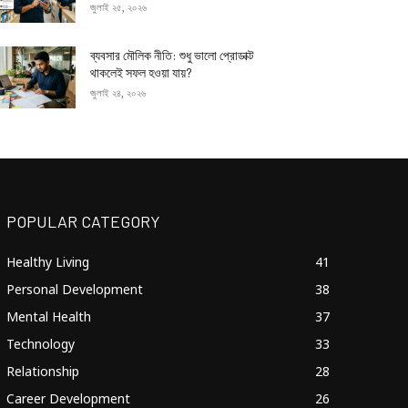
জুলাই ২৫, ২০২৬
ব্যবসার মৌলিক নীতি: শুধু ভালো প্রোডাক্ট
থাকলেই সফল হওয়া যায়?
জুলাই ২৪, ২০২৬
POPULAR CATEGORY
Healthy Living
41
Personal Development
38
Mental Health
37
Technology
33
Relationship
28
Career Development
26