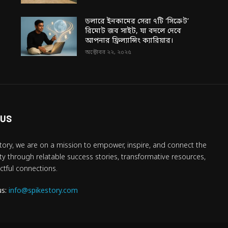
ডলারে ইনকামের সেরা ৭টি ‘সিক্রেট’
রিমোট জব সাইট, যা বদলে দেবে
আপনার ফ্রিল্যান্সিং ক্যারিয়ার।
অক্টোবর ২২, ২০২৫
 US
tory, we are on a mission to empower, inspire, and connect the
 through relatable success stories, transformative resources,
tful connections.
us:
info@spikestory.com