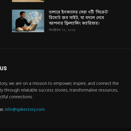
ডলারে ইনকামের সেরা ৭টি ‘সিক্রেট’
রিমোট জব সাইট, যা বদলে দেবে
আপনার ফ্রিল্যান্সিং ক্যারিয়ার।
অক্টোবর ২২, ২০২৫
 US
tory, we are on a mission to empower, inspire, and connect the
 through relatable success stories, transformative resources,
tful connections.
us:
info@spikestory.com