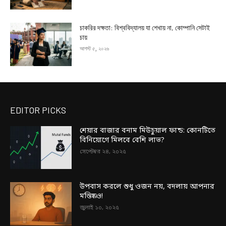
চাকরির দক্ষতা: বিশ্ববিদ্যালয় যা শেখায় না, কোম্পানি সেটাই
চায়
আগস্ট ৫, ২০২৬
EDITOR PICKS
শেয়ার বাজার বনাম মিউচুয়াল ফান্ড: কোনটিতে
বিনিয়োগে মিলবে বেশি লাভ?
সেপ্টেম্বর ২৪, ২০২৫
উপবাস করলে শুধু ওজন নয়, বদলায় আপনার
মস্তিষ্কও!
জুলাই ১০, ২০২৫