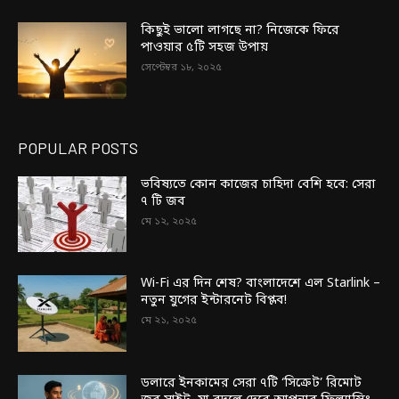
কিছুই ভালো লাগছে না? নিজেকে ফিরে
পাওয়ার ৫টি সহজ উপায়
সেপ্টেম্বর ১৮, ২০২৫
POPULAR POSTS
ভবিষ্যতে কোন কাজের চাহিদা বেশি হবে: সেরা
৭ টি জব
মে ১২, ২০২৫
Wi-Fi এর দিন শেষ? বাংলাদেশে এল Starlink –
নতুন যুগের ইন্টারনেট বিপ্লব!
মে ২১, ২০২৫
ডলারে ইনকামের সেরা ৭টি ‘সিক্রেট’ রিমোট