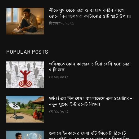
শীতে ঘুম থেকে ওঠা ও ব্যায়াম কঠিন লাগে!
জেনে নিন অলসতা কাটানোর ৫টি স্মার্ট উপায়।
ডিসেম্বর ৩, ২০২৫
POPULAR POSTS
ভবিষ্যতে কোন কাজের চাহিদা বেশি হবে: সেরা
৭ টি জব
মে ১২, ২০২৫
Wi-Fi এর দিন শেষ? বাংলাদেশে এল Starlink –
নতুন যুগের ইন্টারনেট বিপ্লব!
মে ২১, ২০২৫
ডলারে ইনকামের সেরা ৭টি ‘সিক্রেট’ রিমোট