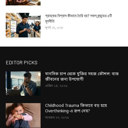
গ্রাহকের বিশ্বাস কীভাবে তৈরি হয়? সফল ব্র্যান্ডের ৫টি
মূলনীতি
জুলাই ২৫, ২০২৬
EDITOR PICKS
মানসিক চাপ থেকে মুক্তির সহজ কৌশল: ব্যস্ত
জীবনের জন্য উপযোগী
এপ্রিল ১৪, ২০২৫
Childhood Trauma কিভাবে বড় হয়ে
Overthinking-এ রূপ নেয়?
নভেম্বর ২৭, ২০২৫