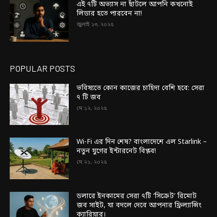
এই ৭টি অভ্যাস না ছাঁটলে আপনি কখনোই
লিডার হতে পারবেন না!
জুলাই ১৩, ২০২৫
POPULAR POSTS
ভবিষ্যতে কোন কাজের চাহিদা বেশি হবে: সেরা
৭ টি জব
মে ১২, ২০২৫
Wi-Fi এর দিন শেষ? বাংলাদেশে এল Starlink –
নতুন যুগের ইন্টারনেট বিপ্লব!
মে ২১, ২০২৫
ডলারে ইনকামের সেরা ৭টি ‘সিক্রেট’ রিমোট
জব সাইট, যা বদলে দেবে আপনার ফ্রিল্যান্সিং
ক্যারিয়ার।